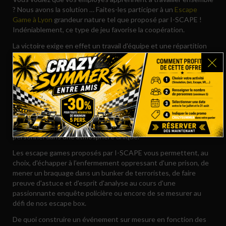
? Nous avons la solution … Faites-les participer à un
Escape
Game à Lyon
grandeur nature tel que proposé par I-SCAPE !
Indéniablement, ce type de jeu favorise la coopération.
La victoire exige en effet un travail d'équipe et une répartition
optimale des tâches. Ce divertissement passionnant permet de
souder les équipes et de motiver collectivement les
collaborateurs !
UNE ATMOSPHÈRE UNIQUE POUR UN TEAM BUILDING
EFFICACE.
Avec la palette d'univers qui vous sont proposés, plongez votre
personnel dans une atmosphère unique.
Les escape games proposés par I-SCAPE vous permettent, au
choix, d'échapper à l’enfermement oppressant d'une prison, de
mener un braquage dans un bunker de terroristes, de faire
preuve d'astuce et d'esprit d'analyse au cours d'une
passionnante enquête policière ou encore de se mesurer au
défi de nos escape box.
De quoi construire un événement sur mesure en fonction des