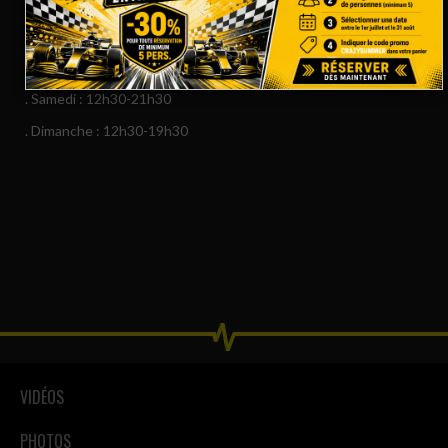
VACANCES SCOLAIRES ETÉ
. Lundi : Fermé
. Mardi à Vendredi : 14h00-21h00
. Samedi : 12h30-21h30
. Dimanche : 12h30-19h30
VIDÉOS
PHOTOS