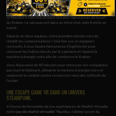
vous transporte dans une plongée à 20000 lieues sous les
mers.
Le Nautilus a subi une attaque des plus vigoureuses de la part
du Kraken. Le vaisseau est dans un triste état, mais il reste un
espoir.
Séparés en deux équipes, votre première mission sera de
rétablir les communications ! Une fois vos co-équipiers
retrouvés, il vous faudra faire preuve d’ingéniosité pour
retrouver les indices laissés par le capitaine et réparez la
machine à énergie noire afin de combattre le Kraken.
Vous disposerez de 40 minutes pour retrouver vos coéquipiers,
parcourir le bâtiment, démarrer la machine à énergie noire et
remporter le combat contre ce monstre venu des tréfonds de
l’océan.
UNE ESCAPE GAME VR DANS UN UNIVERS
STEAMPUNK.
A l'instar de l'ensemble de nos expériences de Réalité Virtuelle,
notre
jeu de réalité virtuelle
''Nautilus, l'ultime secret du