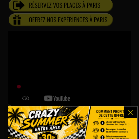
UNE EXPÉRIENCE VR DANS LES PROFONDEURS DE
L'OCÉAN.
Notre
jeu VR
''Nautilus, l'ultime secret du capitaine''