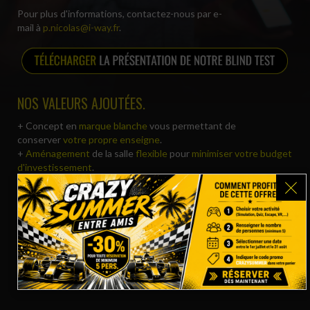
Pour plus d'informations, contactez-nous par e-
mail à
p.nicolas@i-way.fr
.
NOS VALEURS AJOUTÉES.
+ Concept en
marque blanche
vous permettant de
conserver
votre propre enseigne
.
+
Aménagement
de la salle
flexible
pour
minimiser votre budget
d'investissement
.
+
Pas de masse salariale supplémentaire
(solution automatisée).
+ Une base de données de
chansons mises à jour
automatiquement
.
+
Le seul Blind Test avec une présentateur interactif
pour
assurer une ambiance endiablée.