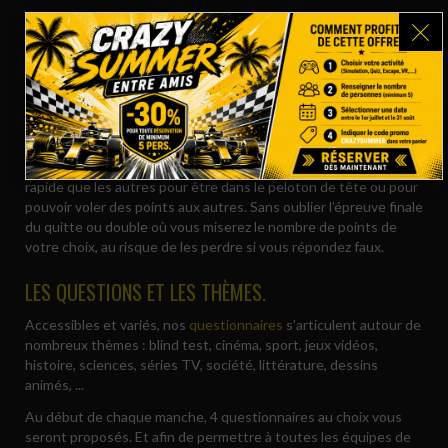
8 MANCHES SUCCESSIVES.
Chaque session de quiz game se déroule en 8 manches,
chacune avec ses propres règles : Top Départ, Chrono Sprint,
Casino, Top Reflex, Partage, Multiplicateur, Braquage, Quitte
ou Double.
Pour gagner des points il faudra bien entendu trouver la bonne
réponse. Mais parfois cela ne suffira pas. Il faudra être plus
rapide que les autres pour être dans le peloton de tête ou pour
pouvoir voler des points aux autres. Sans oublier l’épreuve finale
du quitte ou double où vous miserez le nombre de points de
votre choix, au risque de les perdre si vous répondez faux.
LES QUESTIONS ET LES THÈMES.
Accessibles et variés, nos
questionnaires
s’articulent autour de
nombreux thèmes : blind test, cinéma, sport, jeux vidéos,
histoire, sciences, séries TV, société, littérature, dessins
animés, ...
Au début de chaque manche, 4 questionnaires au choix vous
seront proposés. Et afin de permettre à toutes les équipes de