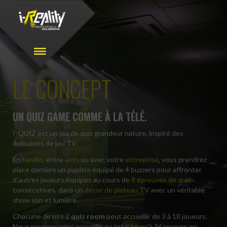
LE CONCEPT
UN QUIZ GAME COMME À LA TÉLÉ.
I-QUIZ est un jeu de quiz grandeur nature, inspiré des
émissions de jeu TV.
En
famille
, entre
amis
ou avec votre
entreprise
, vous prendrez
place derrière un pupitre équipé de 4 buzzers pour affronter
d’autres joueurs/équipes au cours de
8 épreuves de quiz
consécutives, dans un
décor de plateau TV
avec un véritable
show son et lumière.
Chacune de nos 2
quiz room
peut accueillir de 3 à 18 joueurs.
Nous pouvons ainsi accueillir au total jusqu’à 36 joueurs en