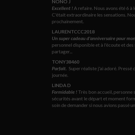
NONO J
Excellent !
A refaire. Nous avons été 6 à 
C'était extraordinaire les sensations. No
prochainement.
LAURENTCCC2018
Un super cadeau d'anniversaire pour mon 
personnel disponible et à l'écoute et des 
partager...
TONY38460
Parfait.
Super réaliste j'ai adoré. Pressé 
journée.
LINDA D
Formidable !
Très bon accueil, personne 
sécurités avant le départ et moment formid
soin de demander si nous avions passé 