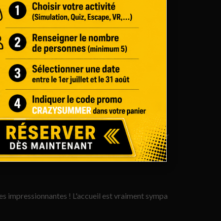
usieurs activités, on a pu passer une superbe
e deux activités. Je recommande complètement ce
 Nous pensions que 10 mn c’était court ... c’est un max
 Le lieu est élégant, ce n’est pas disneyland ;) à
rope !
 ambiance de course qui te donne envie d'aller courir
xpérience est à faire obligatoirement, on ressent
ourse même si on sait que nous sommes protéger du
es impressionnantes ! L'accueil est vraiment sympa