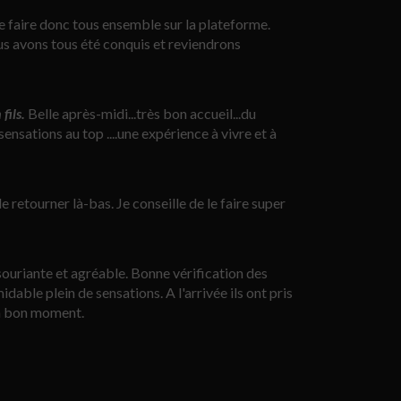
le faire donc tous ensemble sur la plateforme.
us avons tous été conquis et reviendrons
fils.
Belle après-midi...très bon accueil...du
sensations au top ....une expérience à vivre et à
de retourner là-bas. Je conseille de le faire super
souriante et agréable. Bonne vérification des
able plein de sensations. A l'arrivée ils ont pris
un bon moment.