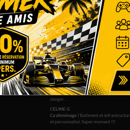
autres activités !
JOANNE B
Super concept.
Un seul lieu réunissant pl
journée, avec de quoi se rafraîchir entr
lieu entre amis ou en famille !
JEAN FRANCOIS J
Fun et class.
Fun, classe et ... violent !!!
la première fois ;)) mais c’était super fun.
découvrir progressivement, unique en Eu
PANTHERE
Expérience géniale.
En entrant, il y a une
sur piste, on entend les moteurs. Cette e
assez bien les sensations d'une vraie c
danger.
CELINE G
Ca déménage !
Batiment et infrastructur
et personnalisé. Super moment !!!