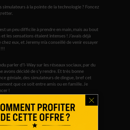
s simulateurs à la pointe de la technologie ? Foncez
retter.
 est un peu difficile à prendre en main, mais au bout
et les sensations étaient intenses ! J’avais déjà
hez eux, et Jeremy m’a conseillé de venir essayer
!!!
ndu parler d'I-Way sur les réseaux sociaux, par du
e avons décidé de s'y rendre. Et très bonne
ce géniale, des simulateurs de dingue, bref cet
oment que ce soit entre amis ou en famille. Je
cer !
s, c’était une super expérience. Un accueil
+
 ! Simulateurs au top, on reviendra vite tester les