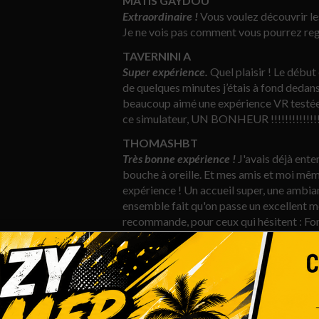
MATIS GAYDOU
Extraordinaire !
Vous voulez découvrir le
Je ne vois pas comment vous pourrez reg
TAVERNINI A
Super expérience.
Quel plaisir ! Le début
de quelques minutes j’étais à fond dedans 
beaucoup aimé une expérience VR testée c
ce simulateur, UN BONHEUR !!!!!!!!!!!!!!
THOMASHBT
Très bonne expérience !
J'avais déjà ente
bouche à oreille. Et mes amis et moi mêm
expérience ! Un accueil super, une ambian
ensemble fait qu'on passe un excellent m
recommande, pour ceux qui hésitent : Fon
MELINE B
A faire absolument.
On est venu entre ami
vraiment parfait. Je recommande ++++
Estelle200295
Génial !
Soirée géniale entre amis à I-WAY