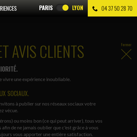
PARIS
LYON
RIENCES
04 37 50 28 70
T AVIS CLIENTS
Fermer
IORITÉ.
e vivre une expérience inoubliable.
UX SOCIAUX.
nvitons à publier sur nos réseaux sociaux votre
ez vécue.
rons) ou moins bon (ce qui peut arriver), tous vos
fin de ne jamais oublier que c'est grâce à vous
ujours vous apporter une entière satisfaction.