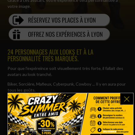
Grâce à ces avatars, votre expérience sera personnalisée à
votre image.
24 PERSONNAGES AUX LOOKS ET À LA
PERSONNALITÉ TRÈS MARQUÉS.
Pour que l'expéreince soit visuellement très forte, il fallait des
avatars au look tranché.
Biker, Sorcière, Mafieux, Cyberpunk, Cowboy ... Il y en aura pour
tous les goûts.
Au total vous aurez le choix entre 24 personnages à la
personnalité différente.
Chaque avatar est animé, ce qui lui permet de danser, de faire
part de sa joie quand vous trouverez une bonne réponse ou de
son mécontentement si vous n'avez pas été assez rapide.