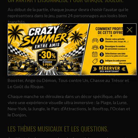
Au début de la partie, chaque joueur devra choisir l'avatar qui le
représentera dans le jeu, parmi 24 personnages aux looks bien
tranchés.
En fonction de votre personnalité et de vos goûts
vestimentaires, votre expérience sera personnalisée à votre
image.
8 MANCHES ET 8 DÉCORS.
Vous vous affronterez au cous de 8 manches, chacune avec ses
propres règles : Carte Blanche, Fast & Glorious, En Equipe,
Booster, Ange ou Démon, Tous contre Un, Chasse au Trésor et
Le Goût du Risque.
Chaque manche se déroulera dans un décor spécifique, afin de
vivre une expérience visuelle ultra immersive : la Plage, la Lune,
New-York, la Jungle, le Parc d'Attractions, le Rooftop, l'Océan et
le Donjon.
LES THÈMES MUSICAUX ET LES QUESTIONS.