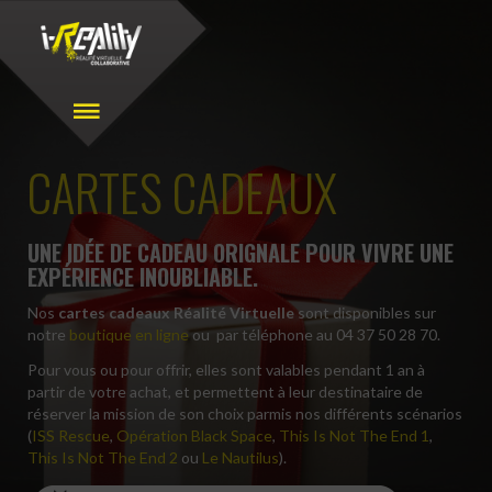
CARTES CADEAUX
UNE IDÉE DE CADEAU ORIGNALE POUR VIVRE UNE
EXPÉRIENCE INOUBLIABLE.
Nos
cartes cadeaux Réalité Virtuelle
sont disponibles sur
notre
boutique en ligne
ou par téléphone au 04 37 50 28 70.
Pour vous ou pour offrir, elles sont valables pendant 1 an à
partir de votre achat, et permettent à leur destinataire de
réserver la mission de son choix parmis nos différents scénarios
(
ISS Rescue
,
Opération Black Space
,
This Is Not The End 1
,
This Is Not The End 2
ou
Le Nautilus
).